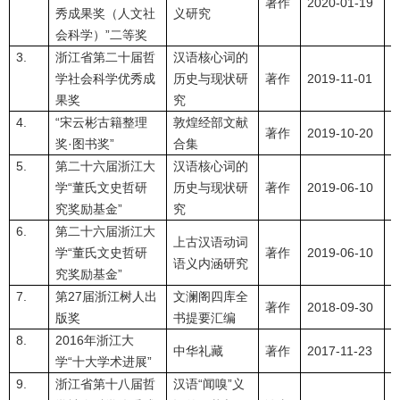
著作
2020-01-19
秀成果奖（人文社
义研究
会科学）”二等奖
3.
浙江省第二十届哲
汉语核心词的
学社会科学优秀成
历史与现状研
著作
2019-11-01
果奖
究
4.
“宋云彬古籍整理
敦煌经部文献
著作
2019-10-20
奖·图书奖”
合集
5.
第二十六届浙江大
汉语核心词的
学“董氏文史哲研
历史与现状研
著作
2019-06-10
究奖励基金”
究
6.
第二十六届浙江大
上古汉语动词
学“董氏文史哲研
著作
2019-06-10
语义内涵研究
究奖励基金”
7.
第27届浙江树人出
文澜阁四库全
著作
2018-09-30
版奖
书提要汇编
8.
2016年浙江大
中华礼藏
著作
2017-11-23
学“十大学术进展”
9.
浙江省第十八届哲
汉语“闻嗅”义