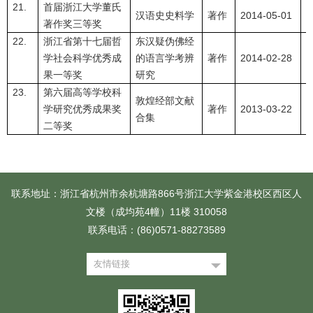
21.
首届浙江大学董氏
汉语史史料学
著作
2014-05-01
著作奖三等奖
22.
浙江省第十七届哲
东汉疑伪佛经
学社会科学优秀成
的语言学考辨
著作
2014-02-28
果一等奖
研究
23.
第六届高等学校科
敦煌经部文献
学研究优秀成果奖
著作
2013-03-22
合集
二等奖
联系地址：浙江省杭州市余杭塘路866号浙江大学紫金港校区西区人
文楼（成均苑4幢）11楼 310058
联系电话：(86)0571-88273589
友情链接