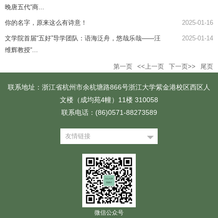
晚唐五代“商...
你的名字，原来这么有诗意！
2025-01-16
文学院首届“五好”导学团队：语海泛舟，悠哉乐哉——汪
2025-01-14
维辉教授“...
第一页
<<上一页
下一页>>
尾页
联系地址：浙江省杭州市余杭塘路866号浙江大学紫金港校区西区人
文楼（成均苑4幢）11楼 310058
联系电话：(86)0571-88273589
友情链接
微信公众号