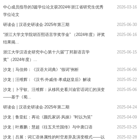
中心成员指导的3篇学位论文获2024年浙江省研究生优秀
2026-03-16
学位论文
研读会 | 汉语史研读会·2025年第三期
2025-06-30
“浙江大学文学院胡百熙语言学奖学金” （2024年度）评奖
2025-06-16
结果揭...
浙江大学汉语史研究中心第十六届“丁邦新语言学
2025-06-15
奖”（2024年度）...
沙龙｜马佳帅：《汉语大词典》“假词”例析
2025-06-06
沙龙｜汪维辉：《汉书·外戚传·孝成赵皇后》解读
2025-05-22
沙龙｜卜宇钦、汪维辉：从移民史看川渝官话词汇的演变
2025-05-06
——基于《蜀...
研读会 | 汉语史研读会·2025年第二期
2025-04-24
沙龙｜鲁亚虹：再论《颜氏家训·风操》“时以为笑”
2025-04-09
沙龙｜叶雁鹏：慧超《往五天竺国传》与中唐口语
2025-03-25
沙龙｜吕展：词汇语体属性的时空差异及演变模式——以
2025-02-28