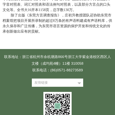
字音对照表、词汇对照表和语法例句对照表，以及部分方言点的口头
文化等。全书大
16
开本
1158
页，总字数
130
万。
除了出版《东莞方言调查报告》，庄初升教授团队还协助东莞市
档案馆把项目开展所录制的超过
8
万条的有声语料建成有声语料库，供
永久保存和广泛传播，为东莞市语言资源的保护开发和传统文化的传
承创新做出应有的贡献。
联系地址：浙江省杭州市余杭塘路866号浙江大学紫金港校区西区人
文楼（成均苑4幢）11楼 310058
联系电话：(86)0571-88273589
友情链接