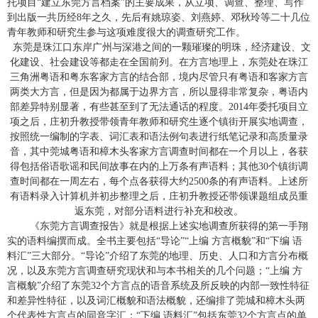
托项目“建立东莞方言档案”的主要成果，从立项、调查、整理、写作
到出版一共历经
8
年之久，先后有姚琼姿、刘燕婷、邓秋玲等二十几位
青年教师和研究生参与这项难度很大的调查研究工作。
东莞是珠江口东岸广州与深港之间的一颗璀璨的明珠，经济建设、文
化建设、社会建设等都走在全国前列。在方言地理上，东莞处在珠江
三角洲粤语和粤东客家方言的结合部，境内尽管只有粤语和客家方言
两类大方言，但是因为都属于边界方言，所以显得非常复杂，粤语内
部差异特别显著，有些甚至到了无法通话的程度。
年委托项目立
2014
项之后，庄初升教授带领青年教师和研究生逐个镇街开展实地调查，
按照统一编制的字表、词汇表和语法例句表进行纸笔记录和高质量录
音，其中莞城粤语和樟木头客家方言调查时间都在一个月以上，各获
得包括俗语歌谣和民间故事在内的上万条有声语料；其他
个镇街调
30
查时间都在一周左右，每个点各获得大约
条的有声语料。上述所
2500
有语料录入计算机并初步整理之后，庄初升教授还带领课题组成员重
返东莞，对部分语料进行补充和校改。
《东莞方言调查报告》就是根据上述实地调查所获得的第一手翔
实的语料编撰而成。全书主要包括“导论”“上编 方言概貌”和“下编 语
料汇”三大部分。“导论”介绍了东莞的地理、历史、人口和方言分布概
况，以及东莞方言调查研究现状和与本书相关的几个问题；“上编 方
言概貌”介绍了东莞
32
个方言点的语音系统及所反映的内部一致性特征
和差异性特征，以及词汇概貌和语法概貌，还编排了莞城和樟木头两
个代表性方言点的同音字汇；“下编 语料汇”包括东莞
32
个方言点的单